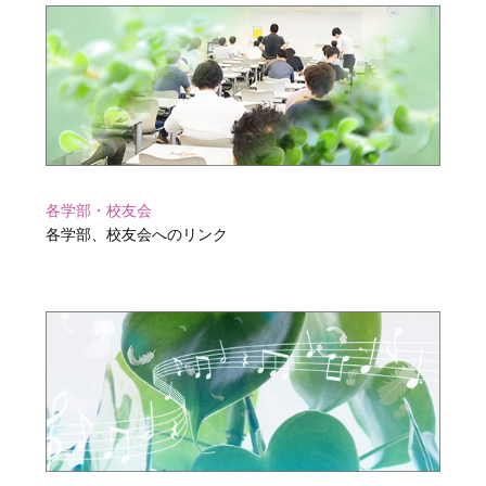
令和3年度卒業式 祝辞
2022年3月25日
桜生工（2021－Vol.51）を掲載しました。
→「桜生工（2021－Vol.51）」
2022年度キャンパスカレンダーを掲載しました。
→「キャンパスカレンダー」
各学部・校友会
2022年4月1日
各学部、校友会へのリンク
2月24日（木）
新代議員説明会が開催されました
会場：津田沼校舎39号館6階スプリングホール
2022年3月4日
生産工学部校友会 会長 新年のごあいさつ
2022年1月14日
校友会事務室が移転しました。
校友会事務室（津田沼校舎1号館1階）が、津田沼