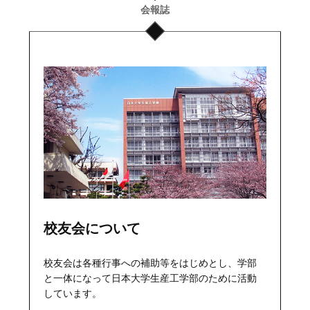
会報誌
会場：日本大学生産工学部津田沼校舎
2024年11月18日
8月24日（土）
第38回日本大学工科系校友会連絡
会・懇親会が開催されました。
会場：日本大学生産工学部
2024年9月9日
令和6年（2024年）6月15日（土）「令和6年度 生
産工学部校友会代議員総会 懇親会」を開催いた
しました
会場：市川グランドホテル
2024年6月26日
校友会について
桜生工（2023－Vol.53）を掲載しました。
→「桜生工（2023－Vol.53）」
校友会は各種行事への補助等をはじめとし、学部
2024年3月22日
と一体になって日本大学生産工学部のために活動
しています。
2月27日（火）
新代議員説明会が開催されました