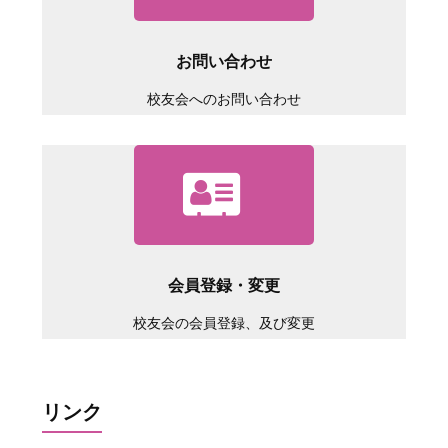
令和４年「母校を訪ねる会」中止のご案内
令和４年１０月２９日（土）開催予定となってお
ります「母校を訪ねる会」は、新型コロナウイル
お問い合わせ
ス感染拡大を鑑み中止となります。
校友会へのお問い合わせ
2022年8月25日
令和4年（2022年）6月18日（土）「令和4年度 生
産工学部校友会代議員総会」を開催いたしました
会場：津田沼キャンパス39号館スプリングホール
2022年7月5日
令和4年5月10日(火)
「生産工学部創設70周年記念
会員登録・変更
寄付金贈呈式」が行われました。
会場：生産工学部学部長室
校友会の会員登録、及び変更
2022年5月17日
令和4年度入学式 祝辞
リンク
2022年4月1日