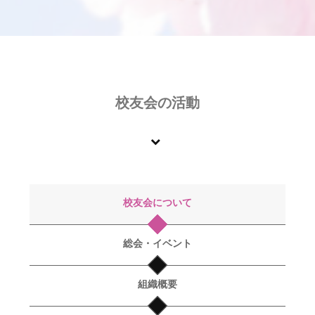
る会」が開催されました
会場：日本大学生産工学部津田沼校舎
2025年11月7日
令和7年（2025年）6月21日（土）「令和7年度 生
産工学部校友会代議員総会 懇親会」を開催いた
しました
校友会の活動
会場：市川グランドホテル
2025年6月9日
桜生工（2024－Vol.54）を掲載しました。
→「桜生工（2024－Vol.54）」
2025年3月24日
校友会について
2月27日（木）
新代議員説明会が開催されました
総会・イベント
会場：津田沼キャンパス37号館101教室
2025年3月6日
組織概要
令和６年１１月３日（日）
第３３回「母校を訪ね
る会」が開催されました