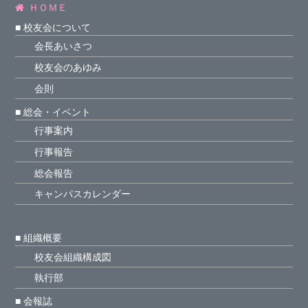
会が3位入賞(滑空部門)しました。
ＨＯＭＥ
2021年11月3日
■ 校友会について
会長あいさつ
令和３年「母校を訪ねる会」中止のご案内
校友会のあゆみ
令和３年１０月３０日予定となっております「母
校を訪ねる会」は、新型コロナウイルス感染拡大
会則
を鑑み中止となります。
■ 総会・イベント
2021年9月3日
行事案内
行事報告
6月19日（土）「令和3年 生産工学部校友会代議
員総会」を開催いたしました
総会報告
会場：津田沼キャンパス39号館スプリングホール
キャンパスカレンダー
2021年7月7日
桜生工（2020－Vol.50）を掲載しました。
■ 組織概要
→「桜生工（2020－Vol.50）」
校友会組織構成図
2021年4月8日
執行部
令和3年度入学式 祝辞
■ 会報誌