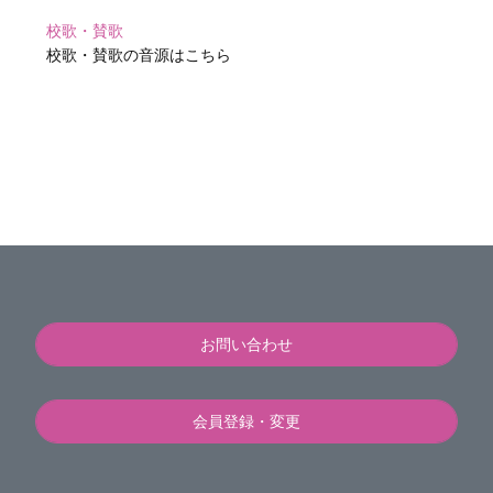
校舎2号館（旧食堂棟）1階に移転しました。
校歌・賛歌
2021年11月4日
校歌・賛歌の音源はこちら
第30回桜泉祭がオンライン・オンデマンドの並行
で開催
令和3年10月30日（土）・31日（日）、
YouTube、ZOOM、HPを活用して行いました。
2021年11月4日
令和3年度第1回運営協議会が開催されました。
令和3年度第1回運営協議会が、令和3年9月17日
(金)18時から本学部津田沼校舎1号館大会議室で開
催されました。
お問い合わせ
2021年11月3日
第43回鳥人間コンテスト2021で本学部津田沼航空
会員登録・変更
研究会が3位に入賞しました。
7月31日、8月1日に開催された「第43回 鳥人間コ
ンテスト2021」において、本学部津田沼航空研究