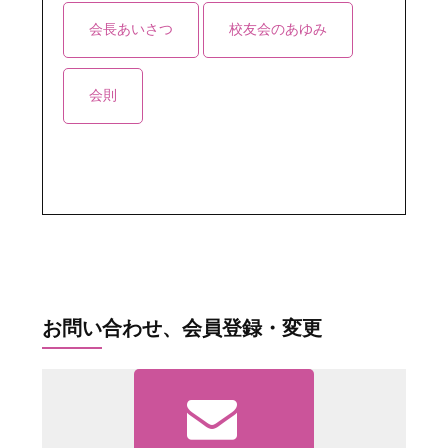
会場：津田沼キャンパス37号館101教室
会長あいさつ
校友会のあゆみ
2024年3月15日
令和5年（2023年）11月11日（土）、令和5年度
会則
第３２回「母校を訪ねる会」を開催いたしまし
た。
会場：日本大学生産工学部津田沼校舎
2023年11月24日
令和5年（2023年）6月17日（土）「令和5年度 生
産工学部校友会代議員総会 懇親会」を開催いた
しました
会場：津田沼キャンパス39号館スプリングホール
2023年6月29日
お問い合わせ、会員登録・変更
桜生工（2022－Vol.52）を掲載しました。
→「桜生工（2022－Vol.52）」
2023年2月27日