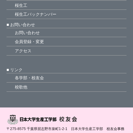
2021年4月1日
桜生工
桜生工バックナンバー
令和2年度卒業式 祝辞
■ お問い合わせ
2021年3月25日
お問い合わせ
会員登録・変更
生産工学部校友会 会長 新年のごあいさつ
2021年1月8日
アクセス
令和２年度全国校友大会中止のご案内
■ リンク
令和２年１１月６日（金）の予定となっておりま
各学部・校友会
す令和２年度全国校友大会が、新型コロナウイル
ス感染拡大を鑑み中止となります。
校歌他
2020年10月8日
令和2年10月24日（土）開催予定の日本大学校友
会千葉県支部総会・懇親会を、新型コロナウィル
ス感染拡大の影響を鑑みまして、中止することに
なりました。
〒275-8575 千葉県習志野市泉町1-2-1 日本大学生産工学部 校友会事務
2020年9月8日