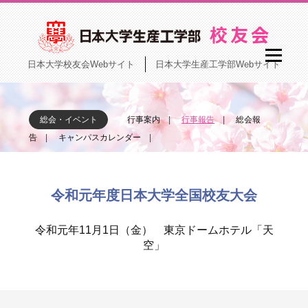
日本大学校友会Webサイト
日本大学生産工学部Webサイト
総会・イベント
行事案内
行事報告
総会報
告
キャンパスカレンダー
令和元年度日本大学全国校友大会
令和元年11月1日（金） 東京ドームホテル「天
空」